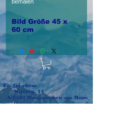
bemalen
Bild Größe 45 x
60 cm
Druck auf Decoron /
waschbares starkes
Vlies
Fa. tri-chem
Mitterg. 14
A-2433 Margarethen am Moos
Österreich
e-mail:
tri-chem@aon.at
Tel:
+43 664 1016048