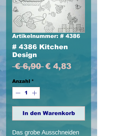
Artikelnummer: # 4386
# 4386 Kitchen
Design
Standardpreis
Sale-
 € 6,90 
€ 4,83
Preis
Anzahl
*
In den Warenkorb
Das grobe Ausschneiden