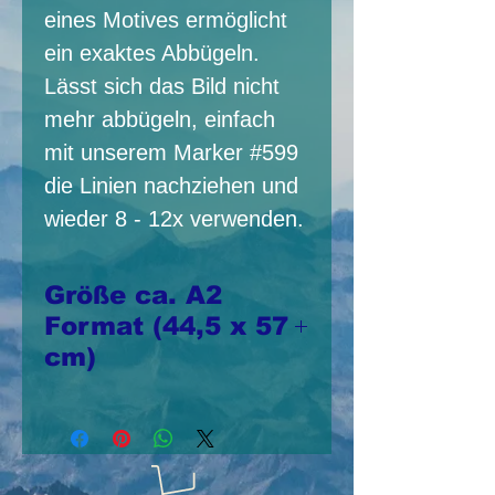
eines Motives ermöglicht
ein exaktes Abbügeln.
Lässt sich das Bild nicht
mehr abbügeln, einfach
mit unserem Marker #599
die Linien nachziehen und
wieder 8 - 12x verwenden.
Größe ca. A2
Format (44,5 x 57
cm)
Die meist
vorschattierten tri-
chem Bügelbilder