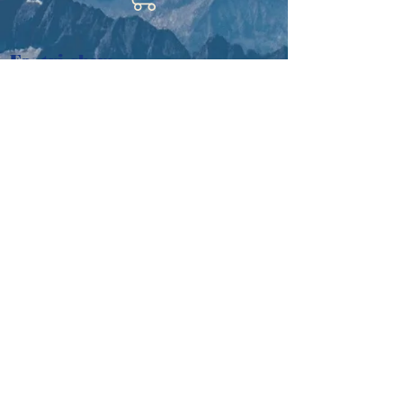
(schwarzlinig) sind 8 -
12x verwendbar -
Fa. tri-chem
aufbügelbar.
Mitterg. 14
Auf Textilien, Wolle,
A-2433 Margarethen am Moos
Schirmen, Holz,
Österreich
e-mail:
tri-chem@aon.at
Wand, Teppich,...
Tel:
+43 664 1016048
Impressum
©2018 Gaby Herglotz. Erstellt
mit
Wix.com