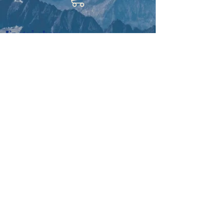
(schwarzlinig) sind 8 -
12x verwendbar -
Fa. tri-chem
aufbügelbar.
Mitterg. 14
Auf Textilien, Wolle,
A-2433 Margarethen am Moos
Schirmen, Holz,
Österreich
e-mail:
tri-chem@aon.at
Wand, Teppich,...
Tel:
+43 664 1016048
Impressum
©2018 Gaby Herglotz. Erstellt
mit
Wix.com