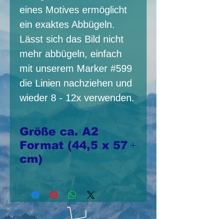
eines Motives ermöglicht
ein exaktes Abbügeln.
Lässt sich das Bild nicht
mehr abbügeln, einfach
mit unserem Marker #599
die Linien nachziehen und
wieder 8 - 12x verwenden.
Größe ca. A2
Format (44,5 x 57
cm)
Die meist
vorschattierten tri-
chem Bügelbilder