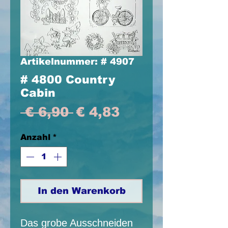
Artikelnummer: # 4907
# 4800 Country
Cabin
Standardpreis
Sale-
 € 6,90 
€ 4,83
Preis
Anzahl
*
In den Warenkorb
Das grobe Ausschneiden