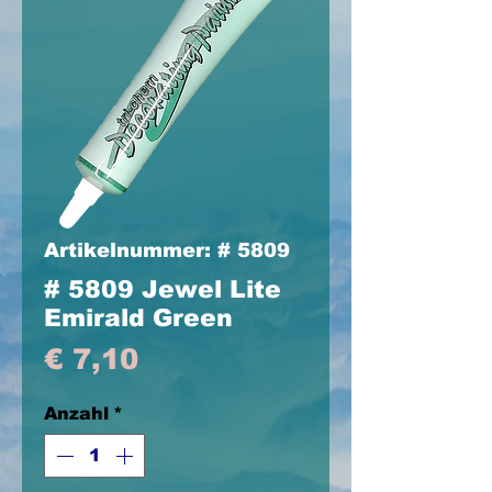
Artikelnummer: # 5809
# 5809 Jewel Lite
Emirald Green
Preis
€ 7,10
Anzahl
*