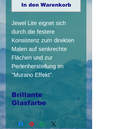
In den Warenkorb
Jewel Lite eignet sich
durch die festere
Konsistenz zum direkten
Malen auf senkrechte
Flächen und zur
Perlenherstellung im
"Murano Effekt".
Brillante
Glasfarbe
Jewel Lite eignen
sich für viele