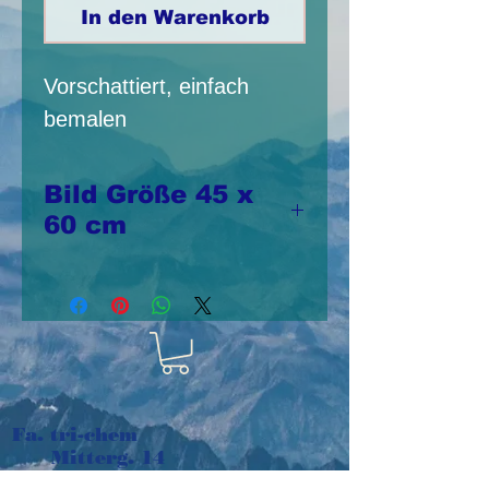
In den Warenkorb
Vorschattiert, einfach
bemalen
Bild Größe 45 x
60 cm
Druck auf feinem
Stoff
Fa. tri-chem
Mitterg. 14
A-2433 Margarethen am Moos