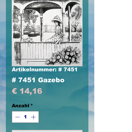
Artikelnummer: # 7451
# 7451 Gazebo
Preis
€ 14,16
Anzahl
*