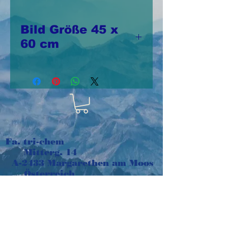
Bild Größe 45 x
60 cm
Druck auf feinem
Stoff
Fa. tri-chem
Mitterg. 14
A-2433 Margarethen am Moos
Österreich
e-mail:
tri-chem@aon.at
Tel:
+43 664 1016048