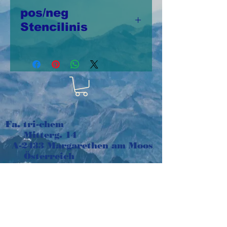
pos/neg
Stencilinis
pos/neg Stencilinis
aus Kunststoff 10cm
x 12,5cm,
wiederverwendbar
In diesem Set ist
Fa. tri-chem
auch der
Mitterg. 14
Schablonenausschnitt
A-2433 Margarethen am Moos
enthalten - für noch
Österreich
e-mail:
tri-chem@aon.at
mehr
Tel:
+43 664 1016048
Technikmöglichkeiten
Impressum