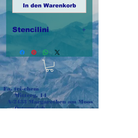
In den Warenkorb
Stencilini
Stencilinis aus
Kunststoff 10cm x
12,5cm,
wiederverwendbar
Fa. tri-chem
Mitterg. 14
A-2433 Margarethen am Moos
Österreich
e-mail:
tri-chem@aon.at
Tel:
+43 664 1016048