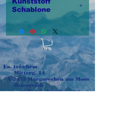
Kunststoff
Schablone
Schablone aus
Kunststoff 20cm x
25,5cm,
wiederverwendbar
Fa. tri-chem
Mitterg. 14
A-2433 Margarethen am Moos
Österreich
e-mail:
tri-chem@aon.at
Tel:
+43 664 1016048
Impressum