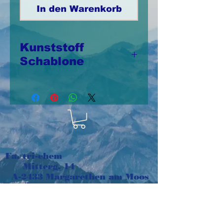
In den Warenkorb
Kunststoff
Schablone
Schablone aus
Kunststoff 20cm x
25,5cm,
wiederverwendbar
Fa. tri-chem
Mitterg. 14
A-2433 Margarethen am Moos
Österreich
e-mail:
tri-chem@aon.at
Tel:
+43 664 1016048