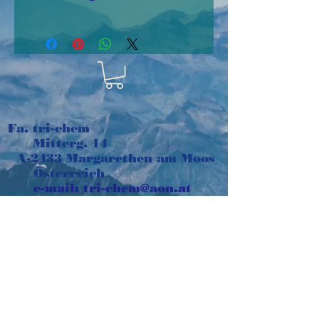
pos/neg Stencilinis
aus Kunststoff 10cm
x 12,5cm,
wiederverwendbar
In diesem Set ist
Fa. tri-chem
auch der
Mitterg. 14
Schablonenausschnitt
A-2433 Margarethen am Moos
enthalten - für noch
Österreich
e-mail:
tri-chem@aon.at
mehr
Tel:
+43 664 1016048
Technikmöglichkeiten
Impressum
©2018 Gaby Herglotz. Erstellt
mit
Wix.com