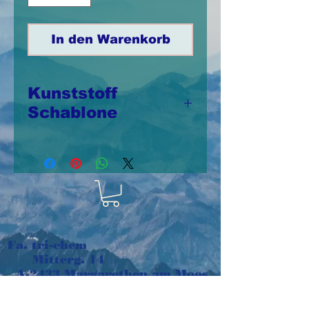
In den Warenkorb
Kunststoff
Schablone
Schablone aus
Kunststoff 20cm x
25,5cm,
wiederverwendbar
Fa. tri-chem
Mitterg. 14
A-2433 Margarethen am Moos
Österreich
e-mail:
tri-chem@aon.at