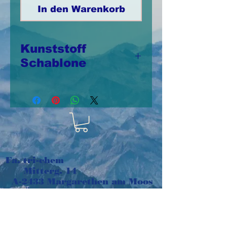
In den Warenkorb
Kunststoff
Schablone
Schablone aus
Kunststoff 20cm x
25,5cm,
wiederverwendbar
Fa. tri-chem
Mitterg. 14
A-2433 Margarethen am Moos
Österreich
e-mail:
tri-chem@aon.at
Tel:
+43 664 1016048