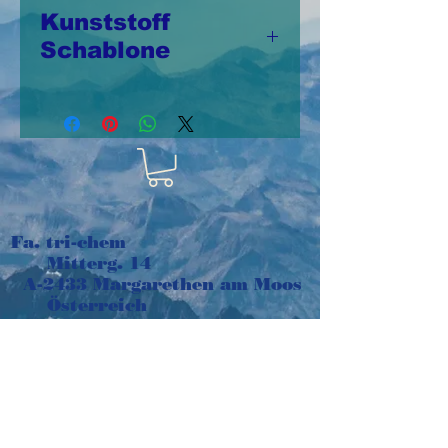
Kunststoff
Schablone
Schablone aus
Kunststoff 20cm x
25,5cm,
wiederverwendbar
Fa. tri-chem
Mitterg. 14
A-2433 Margarethen am Moos
Österreich
e-mail:
tri-chem@aon.at
Tel:
+43 664 1016048
Impressum