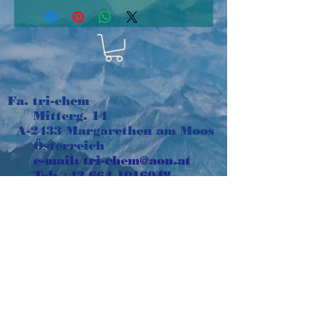
Fa. tri-chem
Mitterg. 14
A-2433 Margarethen am Moos
Österreich
e-mail:
tri-chem@aon.at
Tel:
+43 664 1016048
Impressum
©2018 Gaby Herglotz. Erstellt
mit
Wix.com