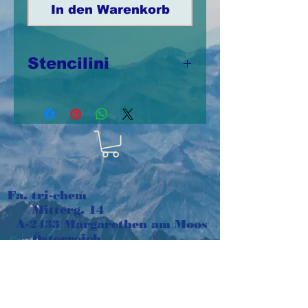
In den Warenkorb
Stencilini
Stencilinis aus
Kunststoff 10cm x
12,5cm,
wiederverwendbar
Fa. tri-chem
Mitterg. 14
A-2433 Margarethen am Moos
Österreich
e-mail:
tri-chem@aon.at
Tel:
+43 664 1016048