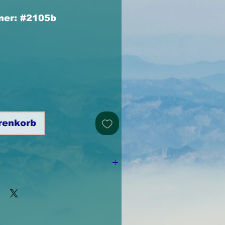
mer: #2105b
eis
renkorb
i
s aus Kunststoff 10cm
 wiederverwendbar