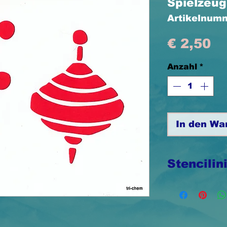
Spielzeug
Artikelnum
Pr
€ 2,50
Anzahl
*
In den Wa
Stencilin
Stencilini
x 12,5cm,