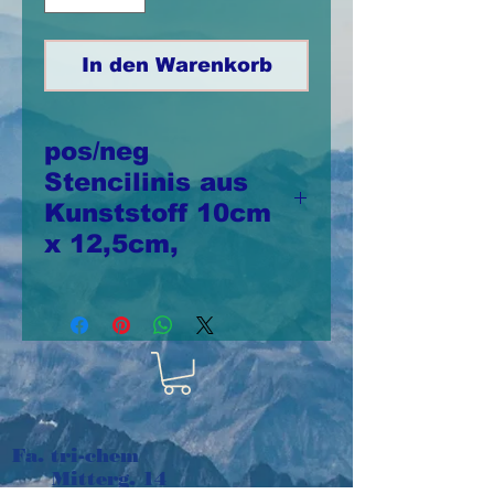
In den Warenkorb
pos/neg
Stencilinis aus
Kunststoff 10cm
x 12,5cm,
pos/neg Stencilinis
aus Kunststoff 10cm
x 12,5cm,
wiederverwendbar
In diesem Set ist
Fa. tri-chem
auch der
Mitterg. 14
Schablonenausschnitt