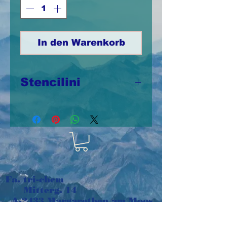
In den Warenkorb
Stencilini
Stencilinis aus
Kunststoff 10cm x
12,5cm,
wiederverwendbar
Fa. tri-chem
Mitterg. 14
A-2433 Margarethen am Moos
Österreich
e-mail:
tri-chem@aon.at