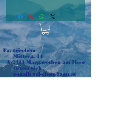
Stencilinis aus
Kunststoff 10cm x
12,5cm,
wiederverwendbar
Fa. tri-chem
Mitterg. 14
A-2433 Margarethen am Moos
Österreich
e-mail:
tri-chem@aon.at
Tel:
+43 664 1016048
Impressum
©2018 Gaby Herglotz. Erstellt
mit
Wix.com