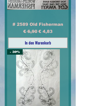
# 2589 Old Fisherman
Standardpreis
Sale-Preis
€ 6,90
€ 4,83
In den Warenkorb
- 30%