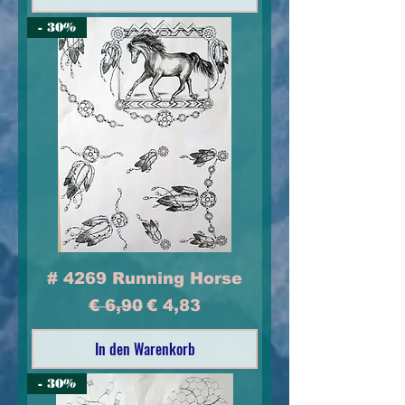
- 30%
# 4269 Running Horse
Standardpreis
Sale-Preis
€ 6,90
€ 4,83
In den Warenkorb
- 30%