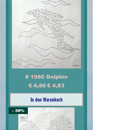
# 1980 Dolphin
Standardpreis
Sale-Preis
€ 6,90
€ 4,83
In den Warenkorb
- 30%