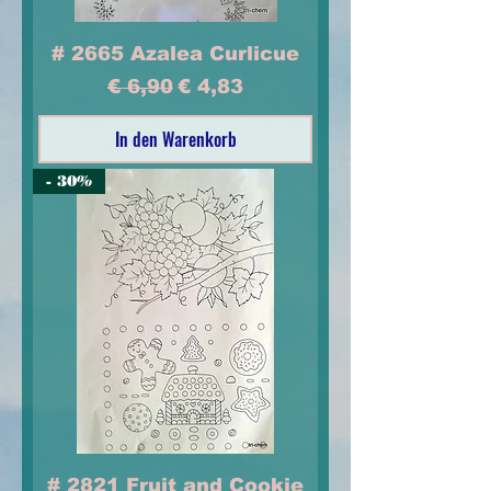
# 2665 Azalea Curlicue
Standardpreis
Sale-Preis
€ 6,90
€ 4,83
In den Warenkorb
- 30%
# 2821 Fruit and Cookie