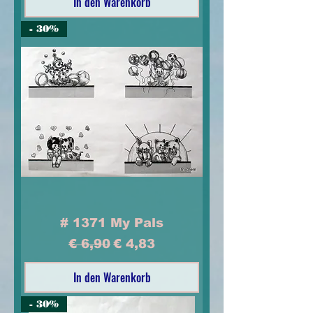
In den Warenkorb
- 30%
# 1371 My Pals
Standardpreis
Sale-Preis
€ 6,90
€ 4,83
In den Warenkorb
- 30%