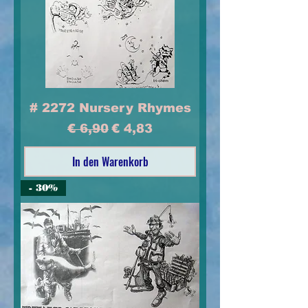
# 2272 Nursery Rhymes
Standardpreis
Sale-Preis
€ 6,90
€ 4,83
In den Warenkorb
- 30%