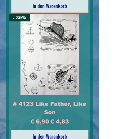
In den Warenkorb
- 30%
# 4123 Like Father, Like
Son
Standardpreis
Sale-Preis
€ 6,90
€ 4,83
In den Warenkorb